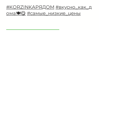
#KORZINKAРЯДОМ
#вкусно_как_д
ома🍽️😋
#самые_низкие_цены
10 нед.
Подробнее
I’m a paragraph. Double click
me or click Edit Text. It's easy to
make it your own.